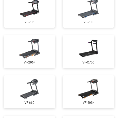
VF-735
VF-730
VF-2064
VF-X750
VF-660
VF-4034