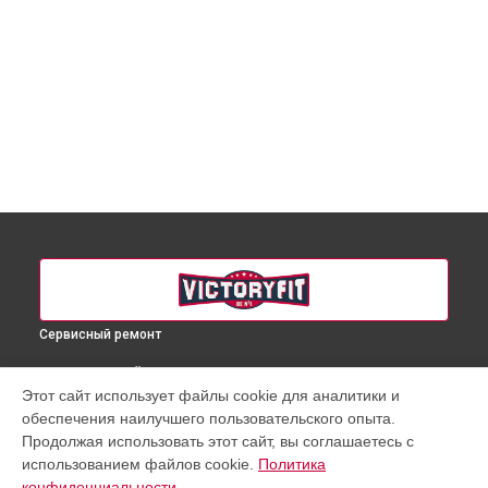
Сервисный ремонт
ВЫБЕРИ СВОЙ ГОРОД
Этот сайт использует файлы cookie для аналитики и
Ремонт беговой дорожки VF-2004 VictoryFit в
Краснодаре
обеспечения наилучшего пользовательского опыта.
Ремонт беговой дорожки VF-2004 VictoryFit в
Ростове-на-
Продолжая использовать этот сайт, вы соглашаетесь с
Дону
использованием файлов cookie.
Политика
Ремонт беговой дорожки VF-2004 VictoryFit в
Нижнем
конфиденциальности