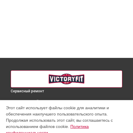
Сервисный ремонт
ВЫБЕРИ СВОЙ ГОРОД
Этот сайт использует файлы cookie для аналитики и
Ремонт беговой дорожки VF-4034 VictoryFit в
Краснодаре
обеспечения наилучшего пользовательского опыта.
Ремонт беговой дорожки VF-4034 VictoryFit в
Ростове-на-
Продолжая использовать этот сайт, вы соглашаетесь с
Дону
использованием файлов cookie.
Политика
Ремонт беговой дорожки VF-4034 VictoryFit в
Нижнем
конфиденциальности