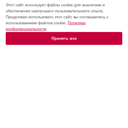
УСТРОЙСТВА
Этот сайт использует файлы cookie для аналитики и
обеспечения наилучшего пользовательского опыта.
Массажное кресло
Продолжая использовать этот сайт, вы соглашаетесь с
Беговая дорожка
использованием файлов cookie.
Политика
Эллиптический тренажер
конфиденциальности
Велотренажер
Гребной тренажер
Принять все
Степпер
Виброплатформа
Массажер для ног
СТРАНИЦЫ
Цены
Гарантия
Доставка
Контакты
Карта сайта
КОНТАКТЫ
+7 (800) 350-44-53