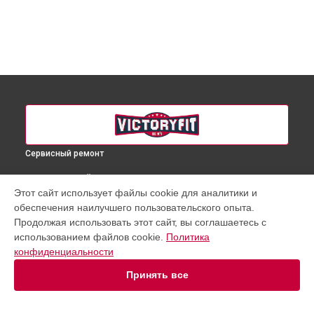
Сервисный ремонт
ВЫБЕРИ СВОЙ ГОРОД
Этот сайт использует файлы cookie для аналитики и
Ремонт массажера для ног VF-M9001 VictoryFit в
обеспечения наилучшего пользовательского опыта.
Краснодаре
Продолжая использовать этот сайт, вы соглашаетесь с
Ремонт массажера для ног VF-M9001 VictoryFit в
Ростове-
использованием файлов cookie.
Политика
на-Дону
конфиденциальности
Ремонт массажера для ног VF-M9001 VictoryFit в
Нижнем
Новгороде
Принять все
Ремонт массажера для ног VF-M9001 VictoryFit в
Новосибирске