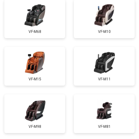
Ремонт сканера
от 4800 ₽
Заказать
Ремонт купюроприемника
от 4700 ₽
Заказать
Замена сетевого трансформатора
от 4500 ₽
Заказать
VF-M68
VF-M10
Ремонт микро-лифта
от 5500 ₽
Заказать
VF-M15
VF-M11
VF-M98
VF-M81