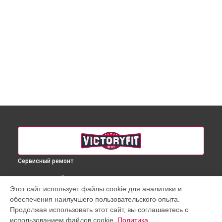
Сервисный ремонт
ВЫБЕРИ СВОЙ ГОРОД
Этот сайт использует файлы cookie для аналитики и
Ремонт массажного кресла VF-M76 VictoryFit в
Краснодаре
обеспечения наилучшего пользовательского опыта.
Ремонт массажного кресла VF-M76 VictoryFit в
Ростове-на-
Продолжая использовать этот сайт, вы соглашаетесь с
Дону
использованием файлов cookie.
Политика