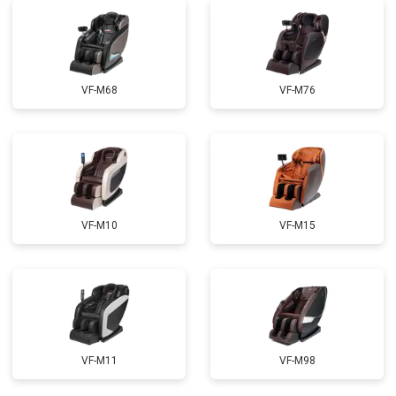
Ремонт сканера
от 4800 ₽
Заказать
Ремонт купюроприемника
от 4700 ₽
Заказать
Замена сетевого трансформатора
от 4500 ₽
Заказать
VF-M68
VF-M76
Ремонт микро-лифта
от 5500 ₽
Заказать
VF-M10
VF-M15
VF-M11
VF-M98