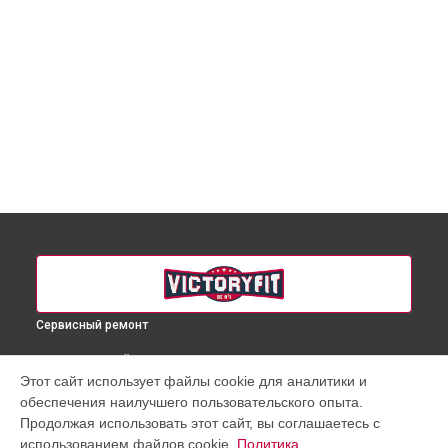
Сервисный ремонт
ВЫБЕРИ СВОЙ ГОРОД
Этот сайт использует файлы cookie для аналитики и
Ремонт массажного кресла VF-M81 VictoryFit в
Краснодаре
обеспечения наилучшего пользовательского опыта.
Ремонт массажного кресла VF-M81 VictoryFit в
Ростове-на-
Продолжая использовать этот сайт, вы соглашаетесь с
Дону
использованием файлов cookie.
Политика