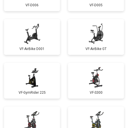
VF-D006
VF-D005
VF-AirBike D001
VF-AirBike GT
VF-GymRider 225
VF-S300