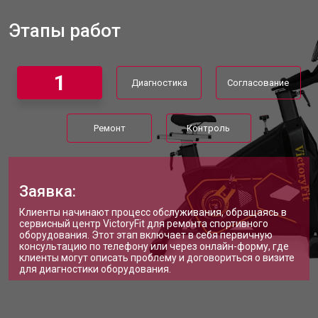
Прошивка велотренажера VictoryFit
от 1570 ₽
Заказать
Этапы работ
Ремонт системы сопротивления
от 2000 ₽
Заказать
1
Диагностика
Согласование
Ремонт
Контроль
Заявка:
Клиенты начинают процесс обслуживания, обращаясь в
сервисный центр VictoryFit для ремонта спортивного
оборудования. Этот этап включает в себя первичную
консультацию по телефону или через онлайн-форму, где
клиенты могут описать проблему и договориться о визите
для диагностики оборудования.