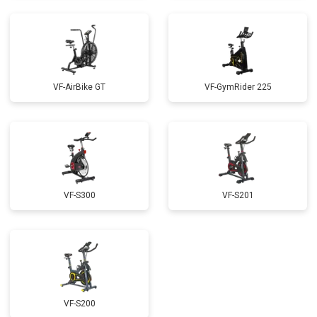
VF-AirBike GT
VF-GymRider 225
VF-S300
VF-S201
VF-S200