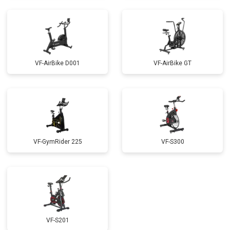
VF-AirBike D001
VF-AirBike GT
VF-GymRider 225
VF-S300
VF-S201